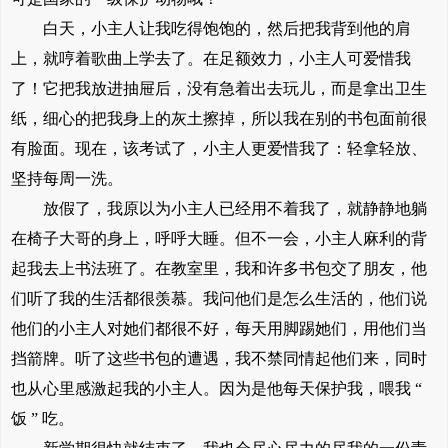
白天，小主人让我吃得饱饱的，然后把我背到他的肩
上，就哼着歌曲上学去了。在足额效力，小主人可爱惜我
了！它把我放进抽屉后，没有急着出去玩儿，而是拿出卫生
纸，细心的把我身上的灰土擦掉，所以我在别的书包面前很
有脸面。现在，该考试了，小主人更爱惜我了：轻拿轻放、
坚持每周一洗。
放假了，我原以为小主人已经用不着我了，就静静地躺
在椅子大哥的身上，呼呼大睡。但不一会，小主人麻利的背
起我去上书法班了。在教室里，我和许多书包交了朋友，他
们听了我的生活都很羡慕。我问他们是怎么生活的，他们说
他们的小主人对她们都很不好，每天用脚踢她们，用他们当
挡箭牌。听了这些书包的遭遇，我不禁同情起他们来，同时
也从心里感激起我的小主人。因为是他每天保护我，喂我 “
饭 ” 吃。