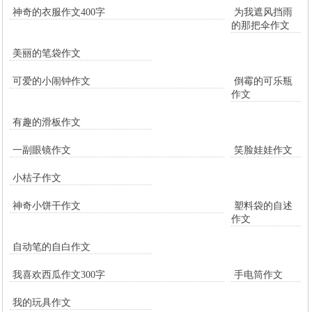
神奇的衣服作文400字
为我遮风挡雨
的那把伞作文
美丽的笔袋作文
可爱的小闹钟作文
倒霉的可乐瓶
作文
有趣的滑板作文
一副眼镜作文
笑脸娃娃作文
小桔子作文
神奇小饼干作文
塑料袋的自述
作文
自动笔的自白作文
我喜欢西瓜作文300字
手电筒作文
我的玩具作文