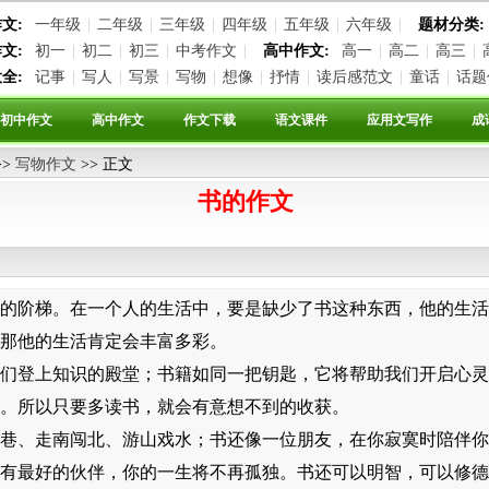
文:
一年级
|
二年级
|
三年级
|
四年级
|
五年级
|
六年级
|
题材分类:
文:
初一
|
初二
|
初三
|
中考作文
|
高中作文:
高一
|
高二
|
高三
|
全:
记事
|
写人
|
写景
|
写物
|
想像
|
抒情
|
读后感范文
|
童话
|
话题
初中作文
高中作文
作文下载
语文课件
应用文写作
成
>>
写物作文
>> 正文
书的作文
阶梯。在一个人的生活中，要是缺少了书这种东西，他的生活
那他的生活肯定会丰富多彩。
登上知识的殿堂；书籍如同一把钥匙，它将帮助我们开启心灵
。所以只要多读书，就会有意想不到的收获。
、走南闯北、游山戏水；书还像一位朋友，在你寂寞时陪伴你
有最好的伙伴，你的一生将不再孤独。书还可以明智，可以修德