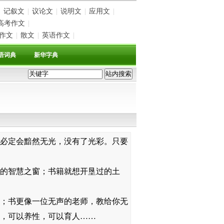
记叙文
|
议论文
|
说明文
|
应用文
|
高考作文
|
作文
|
散文
|
英语作文
|
语词典
新华字典
必定会黯然无光，没有了光彩。只要
的智慧之窗；书籍就想开垦过的土
；书更像一位无声的老师，教给你无
，可以养性，可以育人……