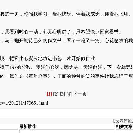
的一页，你陪我学习，陪我快乐。伴着我成长，伴着我飞翔。
我看到时心一动，都无心听讲了，只希望快点回家看书。
马上翻开期待已久的作文书，看了一篇又一篇。心花怒放的我
，把它小心翼翼地放进书包，才开始做作业。
197的分数。我好伤心呀，因为头一天没做好，下一次就无法
的一篇作文《童年趣事》，里面的种种好笑的事件让我忘记了烦
[1]
[2]
[3]
[4]
下一页
wu/201211/179651.html
【
发表评论
最新推荐
相关文章