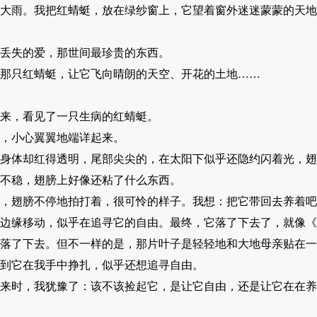
雨。我把红蜻蜓，放在绿纱窗上，它望着窗外迷迷蒙蒙的天地
丢失的爱，那世间最珍贵的东西。
只红蜻蜓，让它飞向晴朗的天空、开花的土地……
来，看见了一只生病的红蜻蜓。
，小心翼翼地端详起来。
体却红得透明，尾部尖尖的，在太阳下似乎还隐约闪着光，翅
不稳，翅膀上好像还粘了什么东西。
翅膀不停地拍打着，很可怜的样子。我想：把它带回去养着吧
缘移动，似乎在追寻它的自由。最终，它落了下去了，就像《
落了下去。但不一样的是，那片叶子是轻轻地和大地母亲贴在一
到它在我手中挣扎，似乎还想追寻自由。
时，我犹豫了：该不该捡起它，是让它自由，还是让它在在养