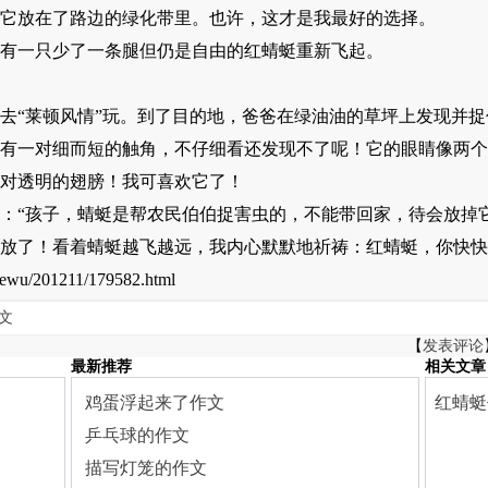
放在了路边的绿化带里。也许，这才是我最好的选择。
一只少了一条腿但仍是自由的红蜻蜓重新飞起。
“莱顿风情”玩。到了目的地，爸爸在绿油油的草坪上发现并捉
有一对细而短的触角，不仔细看还发现不了呢！它的眼睛像两个
对透明的翅膀！我可喜欢它了！
“孩子，蜻蜓是帮农民伯伯捉害虫的，不能带回家，待会放掉它
放了！看着蜻蜓越飞越远，我内心默默地祈祷：红蜻蜓，你快快
wu/201211/179582.html
文
【
发表评论
最新推荐
相关文章
鸡蛋浮起来了作文
红蜻蜓
乒乓球的作文
描写灯笼的作文