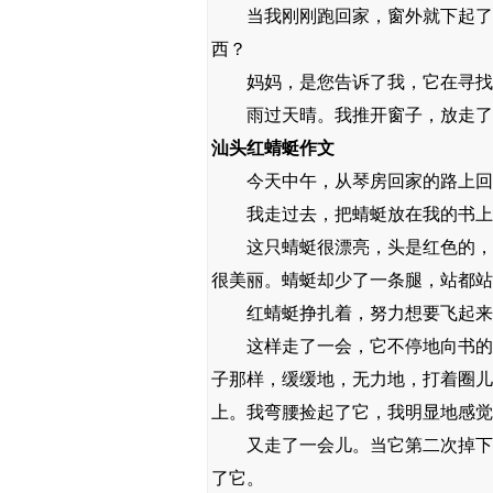
当我刚刚跑回家，窗外就下起了大
西？
妈妈，是您告诉了我，它在寻找
雨过天晴。我推开窗子，放走了那
汕头红蜻蜓作文
今天中午，从琴房回家的路上回
我走过去，把蜻蜓放在我的书上
这只蜻蜓很漂亮，头是红色的，身
很美丽。蜻蜓却少了一条腿，站都站
红蜻蜓挣扎着，努力想要飞起来，
这样走了一会，它不停地向书的边
子那样，缓缓地，无力地，打着圈儿
上。我弯腰捡起了它，我明显地感觉
又走了一会儿。当它第二次掉下来
了它。