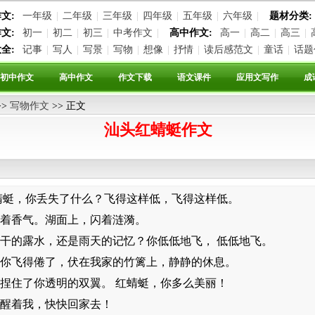
文:
一年级
|
二年级
|
三年级
|
四年级
|
五年级
|
六年级
|
题材分类:
文:
初一
|
初二
|
初三
|
中考作文
|
高中作文:
高一
|
高二
|
高三
|
全:
记事
|
写人
|
写景
|
写物
|
想像
|
抒情
|
读后感范文
|
童话
|
话题
初中作文
高中作文
作文下载
语文课件
应用文写作
成
>>
写物作文
>> 正文
汕头红蜻蜓作文
蜓，你丢失了什么？飞得这样低，飞得这样低。
着香气。湖面上，闪着涟漪。
的露水，还是雨天的记忆？你低低地飞， 低低地飞。
飞得倦了，伏在我家的竹篱上，静静的休息。
住了你透明的双翼。 红蜻蜓，你多么美丽！
醒着我，快快回家去！