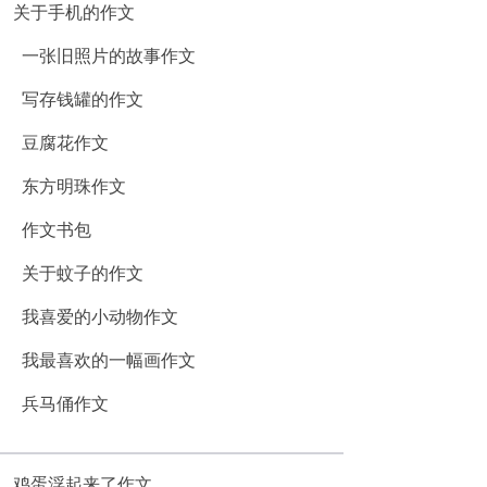
关于手机的作文
一张旧照片的故事作文
写存钱罐的作文
豆腐花作文
东方明珠作文
作文书包
关于蚊子的作文
我喜爱的小动物作文
我最喜欢的一幅画作文
兵马俑作文
鸡蛋浮起来了作文