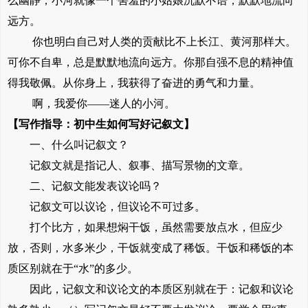
么幽静，小河就像一个害羞的小姑娘沉默不语，默默地流向
远方。
你也明白自己对人类的贡献比不上长江、黄河那样大。
可你不自卑，总是默默地流向远方。你那自强不息的精神值
得我敬佩。从你身上，我获得了奋进的勇气和力量。
啊，我爱你——迷人的小河。
【写作指导：初中生如何写好记叙文】
一、什么叫记叙文？
记叙文就是指记人、叙事、描写景物的文章。
二、记叙文能发表议论吗？
记叙文可以议论，但议论不可过多。
打个比方，如果想焖干饭，虽然需要放点水，但应少
放，否则，水多米少，干饭就变成了稀饭。干饭和稀饭的本
质区别就在于“水”的多少。
因此，记叙文和议论文的本质区别就在于：记叙和议论