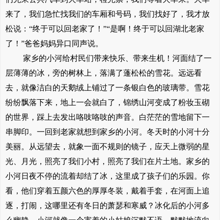
来了，我们急忙找我们的车厢和号码，我们找好了，我才放
松说：“终于可以回老家了！”“是啊！终于可以回湖北老家
了！”爸爸妈妈异口同声说。
家乡的小河给村民们带来快乐、带来生机！河面结了一
层薄薄的冰，旁的树林上，落满了蓬松松的雪花。远远看
去，就像洁白的天鹅绒上铺过了一条银白色的玻璃带。雪花
纷纷飘落下来，地上一会就白了，锦绣山河变成了粉妆玉砌
的世界，踩上去发出咯吱咯吱的声音。白茫茫的雪地留下一
串脚印。一回到老家就想到家乡的小河。冬天时的小河十分
美丽。从远望去，就象一面不规则的镜子，应天上微弱的星
光、月光，照亮了我们小村，照亮了我们在片土地。家乡的
小河日夜不停的流着却结了冰，这里成了孩子们的乐园。你
看，他们穿着五颜六色的厚厚冬装，戴着手套，在河面上追
逐，打闹，这哪里还有冬日的萧瑟和寒威？冰化后的小河多