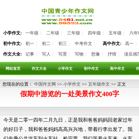
小学作文:
一年级
|
二年级
|
三年级
|
四年级
|
五年级
|
六年
初中作文:
初一
|
初二
|
初三
|
中考作文
|
高中作文:
高一
|
作文大全:
记事
|
写人
|
写景
|
写物
|
想像
|
抒情
|
读后感
网站首页
作文大全
小学作文
初中作文
高中作文
您现在的位置：
中国作文网
>>
小学作文
>>
五年级作文
>> 正文
假期中游览的一处美景作文400字
今天是二零一四年二月九日，正是我和爸爸妈妈回老家过年
的好日子，我和爸爸妈妈高高兴兴地，带着行李出发了。我
们先乘公共汽车到火车站，检完票，我们等着火车来。火车