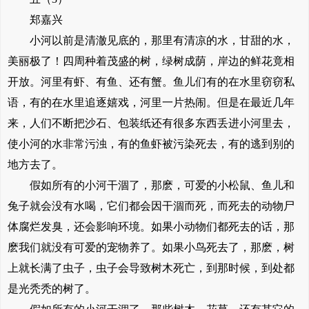
郑嘉兴
小河以前是清澈见底的，那里有清凉的水，甘甜的水，
美丽极了！四周种着茂盛的树，绿树成荫，岸边的鲜花竟相
开放。河里有虾、有鱼、还有蟹。鱼儿们有的在水里窃窃私
语，有的在水里追逐嬉戏，河里一片热闹。但是在最近几年
来，人们不断把沙石、包装纸还有很多东西丢进小河里去，
使小河的水非常污浊，有的鱼虾被污染死去，有的逃到别的
地方去了。
假如所有的小河干涸了，那麽，可爱的小松鼠、鱼儿和
兔子就会没有水喝，它们都会因干涸而死，而死去的动物尸
体腐烂发臭，还会影响环境。如果小动物们都死去的话，那
麽我们就没有可爱的宠物养了。如果小鸟死去了，那麽，树
上就长满了虫子，虫子会导致树木死亡，到那时候，到处都
是光秃秃的树了。