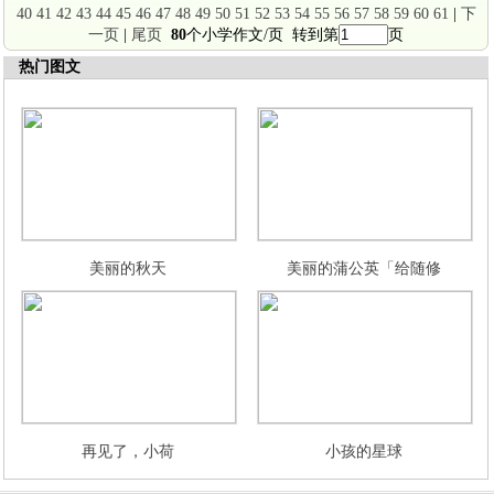
40
41
42
43
44
45
46
47
48
49
50
51
52
53
54
55
56
57
58
59
60
61
|
下
一页
|
尾页
80
个小学作文/页 转到第
页
热门图文
美丽的秋天
美丽的蒲公英「给随修
再见了，小荷
小孩的星球