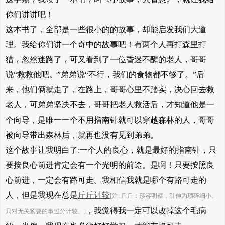
你们讲讲吧！
这本书了，全部是一些很小的的故事，却能启发我们大道
理。我给你们讲一个奇中的故事吧！有两个人再打森里打
猎，忽然迷路了，可又看到了一位昏迷不醒的老人，哥哥
说“救救他吧。”弟弟说“不行，我们的食物都不够了。”后
来，他们俩就走了，在路上，哥哥心里不踏实，决心回去救
老人，可弟弟坚决不去，哥哥把老人救活后，才知道他是一
个向导，是唯一一个不用指南针就可以穿越森林的人，哥哥
被向导带出森林后，就再也没有见到弟弟。
这个故事让我明白了:一个人的良心，就是最好的指南针，只
要按良心前进肯定会有一个光明的前途。是啊！只要按照良
心前进，一定会有路可走。我相信我就是哪个有路可走的
人，但是我现在总是
斤斤计较
[注: 斤斤：形容明察，引伸为琐碎细小。
，我觉得我一定可以改掉这个毛病
只对无关紧要的事过分计较。]