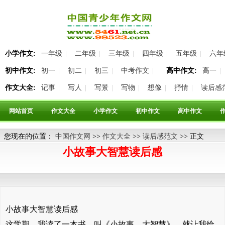
小学作文:
一年级
|
二年级
|
三年级
|
四年级
|
五年级
|
六年
初中作文:
初一
|
初二
|
初三
|
中考作文
|
高中作文:
高一
|
作文大全:
记事
|
写人
|
写景
|
写物
|
想像
|
抒情
|
读后感
网站首页
作文大全
小学作文
初中作文
高中作文
您现在的位置：
中国作文网
>>
作文大全
>>
读后感范文
>> 正文
小故事大智慧读后感
小故事大智慧读后感
这学期，我读了一本书，叫《小故事，大智慧》，就让我给