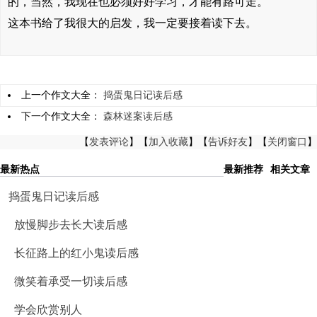
的，当然，我现在也必须好好学习，才能有路可走。
这本书给了我很大的启发，我一定要接着读下去。
上一个作文大全：
捣蛋鬼日记读后感
下一个作文大全：
森林迷案读后感
【
发表评论
】【
加入收藏
】【
告诉好友
】【
关闭窗口
】
最新热点
最新推荐
相关文章
捣蛋鬼日记读后感
放慢脚步去长大读后感
长征路上的红小鬼读后感
微笑着承受一切读后感
学会欣赏别人