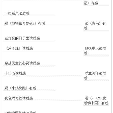
记》有感
一把断尺读后感
观《博物馆奇妙夜2》有感
读《青鸟》有
感
在打狗的日子里读后感
《弟子规》读后感
触摸春天读后
感
穿越天空的心灵读后感
十日谈读后感
呼兰河传读后
感
观《小鸡快跑》有感
夜色玛奇莲读后感
观《2012年度
感动中国》有感