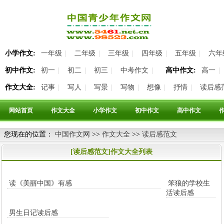
小学作文:
一年级
|
二年级
|
三年级
|
四年级
|
五年级
|
六年
初中作文:
初一
|
初二
|
初三
|
中考作文
|
高中作文:
高一
|
作文大全:
记事
|
写人
|
写景
|
写物
|
想像
|
抒情
|
读后感
网站首页
作文大全
小学作文
初中作文
高中作文
您现在的位置：
中国作文网
>>
作文大全
>>
读后感范文
站内作文大全搜索:
[读后感范文]作文大全列表
高级搜索
读《美丽中国》有感
笨狼的学校生
活读后感
男生日记读后感