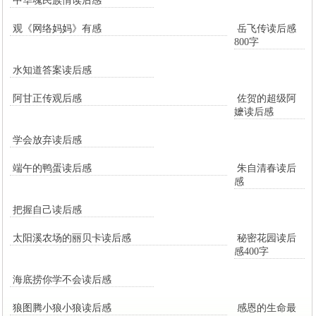
中华魂民族情读后感
观《网络妈妈》有感
岳飞传读后感
800字
水知道答案读后感
阿甘正传观后感
佐贺的超级阿
嬷读后感
学会放弃读后感
端午的鸭蛋读后感
朱自清春读后
感
把握自己读后感
太阳溪农场的丽贝卡读后感
秘密花园读后
感400字
海底捞你学不会读后感
狼图腾小狼小狼读后感
感恩的生命最