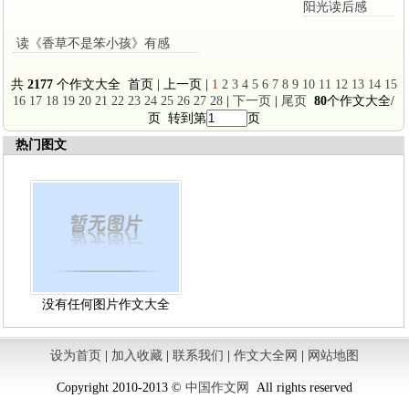
阳光读后感
读《香草不是笨小孩》有感
共
2177
个作文大全 首页 | 上一页 |
1
2
3
4
5
6
7
8
9
10
11
12
13
14
15
16
17
18
19
20
21
22
23
24
25
26
27
28
|
下一页
|
尾页
80
个作文大全/
页 转到第
页
热门图文
没有任何图片作文大全
设为首页
|
加入收藏
|
联系我们
|
作文大全网
|
网站地图
Copyright 2010-2013 ©
中国作文网
All rights reserved