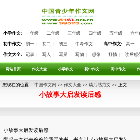
小学作文:
一年级
|
二年级
|
三年级
|
四年级
|
五年级
|
六年
初中作文:
初一
|
初二
|
初三
|
中考作文
|
高中作文:
高一
|
作文大全:
记事
|
写人
|
写景
|
写物
|
想像
|
抒情
|
读后感
网站首页
作文大全
小学作文
初中作文
高中作文
您现在的位置：
中国作文网
>>
作文大全
>>
读后感范文
>> 正文
小故事大启发读后感
小故事大启发读后感
翻起一本过去爸爸给我买的书，书名叫《小故事大启发》，