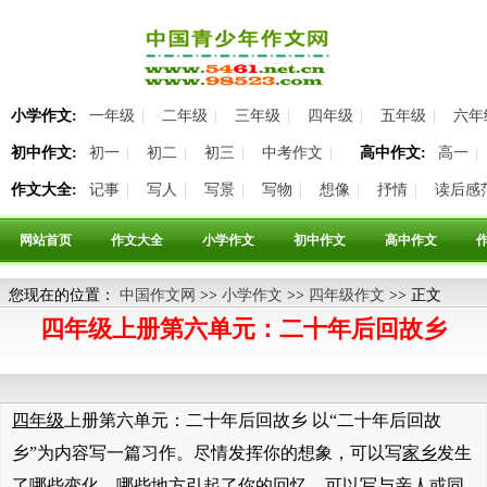
小学作文:
一年级
|
二年级
|
三年级
|
四年级
|
五年级
|
六年
初中作文:
初一
|
初二
|
初三
|
中考作文
|
高中作文:
高一
|
作文大全:
记事
|
写人
|
写景
|
写物
|
想像
|
抒情
|
读后感
网站首页
作文大全
小学作文
初中作文
高中作文
您现在的位置：
中国作文网
>>
小学作文
>>
四年级作文
>> 正文
四年级上册第六单元：二十年后回故乡
四年级
上册第六单元：二十年后回故乡 以“二十年后回故
乡”为内容写一篇习作。尽情发挥你的想象，可以写
家乡
发生
了哪些变化，哪些地方引起了你的回忆，可以写与亲人或
同