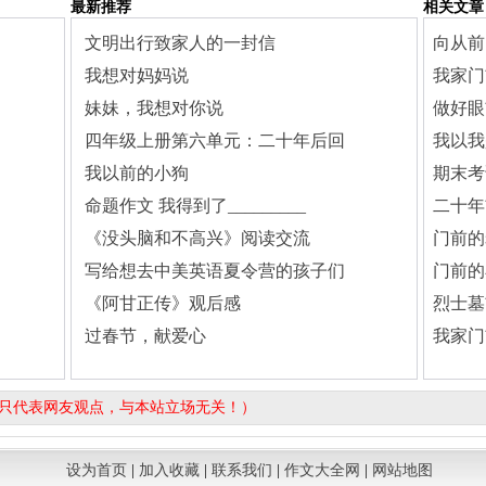
最新推荐
相关文章
文明出行致家人的一封信
向从前
我想对妈妈说
我家门
们
妹妹，我想对你说
做好眼
四年级上册第六单元：二十年后回
我以我
我以前的小狗
期末考
命题作文 我得到了_________
二十年
《没头脑和不高兴》阅读交流
门前的
写给想去中美英语夏令营的孩子们
门前的
《阿甘正传》观后感
烈士墓
过春节，献爱心
我家门
容只代表网友观点，与本站立场无关！）
设为首页
|
加入收藏
|
联系我们
|
作文大全网
|
网站地图