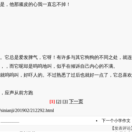
是，他那顽皮的心我一直忘不掉！
它总是爱发脾气，它呀！有许多与其它狗狗的不同之处，就连
，而它呢却是呜呜地叫，似乎在倾诉自己内心的不满。
呜呜叫，好吓人的。不过熟悉了过后也就好一点了，它总喜欢
，应声从前方跑
[1]
[2]
[3]
下一页
inianji/201902/212292.html
_______
下一个小学作文
【
发表评论