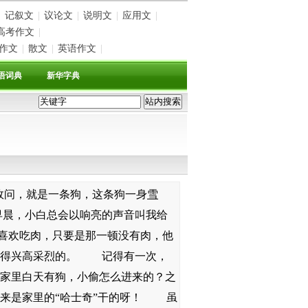
记叙文
|
议论文
|
说明文
|
应用文
|
高考作文
|
作文
|
散文
|
英语作文
|
语词典
新华字典
问，就是一条狗，这条狗一身
雪
晨，小白总会以响亮的声音叫我给
喜欢吃肉，只要是那一顿没有肉，他
吃得兴高采烈的。 记得有一次，
家里白天有狗，小偷怎么进来的？之
原来是家里的“哈士奇”干的呀！ 虽