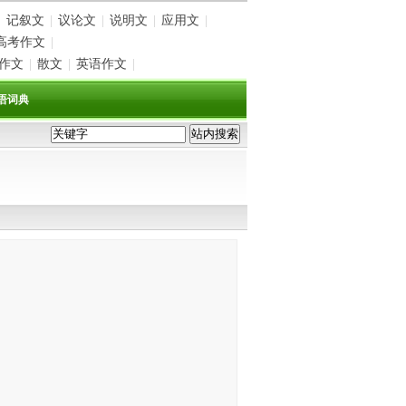
记叙文
|
议论文
|
说明文
|
应用文
|
高考作文
|
作文
|
散文
|
英语作文
|
语词典