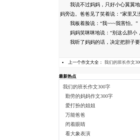
我说不过妈妈，只好小心翼翼地走
妈旁边。爸爸见了笑着说：“家里又
我板着脸说：“我~~~我害怕。”
妈妈笑咪咪地说：“别这么胆小，
我听了妈妈的话，决定把胆子要练
上一个作文大全：
我们的班长作文30
最新热点
我们的班长作文300字
勤劳的妈妈作文300字
爱打扮的姐姐
万能爸爸
闭着眼睛
看大象表演