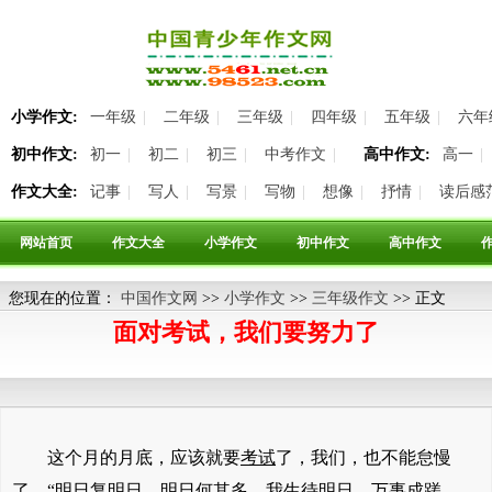
小学作文:
一年级
|
二年级
|
三年级
|
四年级
|
五年级
|
六年
初中作文:
初一
|
初二
|
初三
|
中考作文
|
高中作文:
高一
|
作文大全:
记事
|
写人
|
写景
|
写物
|
想像
|
抒情
|
读后感
网站首页
作文大全
小学作文
初中作文
高中作文
您现在的位置：
中国作文网
>>
小学作文
>>
三年级作文
>> 正文
面对考试，我们要努力了
这个月的月底，应该就要
考试
了，我们，也不能怠慢
了，“明日复明日，明日何其多，我生待明日，万事成蹉