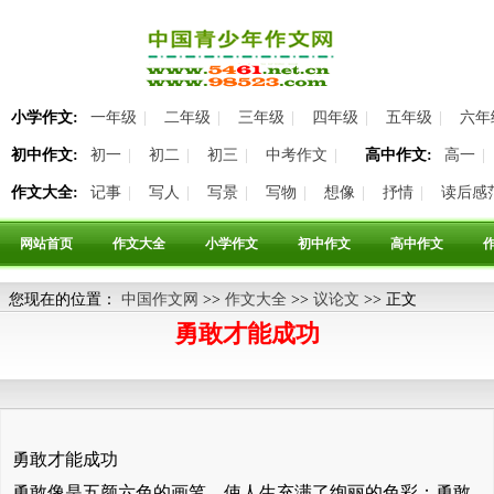
小学作文:
一年级
|
二年级
|
三年级
|
四年级
|
五年级
|
六年
初中作文:
初一
|
初二
|
初三
|
中考作文
|
高中作文:
高一
|
作文大全:
记事
|
写人
|
写景
|
写物
|
想像
|
抒情
|
读后感
网站首页
作文大全
小学作文
初中作文
高中作文
您现在的位置：
中国作文网
>>
作文大全
>>
议论文
>> 正文
勇敢才能成功
勇敢才能成功
勇敢像是五颜六色的画笔，使人生充满了绚丽的色彩；勇敢