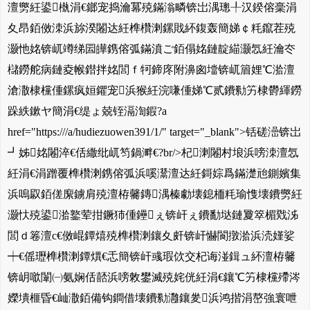
澶勶紝鍙槸涓€鎯宠捣瀹冪殑鏋滃疄锛岀湡璁╀汉鍨傛稁涓
夊昂銆傚洓浜旀湀闂达紝榫欑溂鏍戝紑鍑轰簡娣￠粍鑹茬殑
灏忚姳锛屼竴绨囩皣鎸傛弧鏋濆ご銆傝姳鏈靛緢灏忥紝瀹冭
櫧鐒舵病鏈夌帿鐟拌姳閭ｆ牱鍗庝附濞囪壋锛屼篃娌℃湁澶
滄潵棣欓偅鏍疯姮鑺宠浜猴紝浣嗛偅娣℃贰鐨勬竻棣欎緷鐒
跺紩鏉ヤ簡涓€缇ょ兢铚滆渹鍜?a
href="https:///a/hudiezuowen391/1/" target="_blank">铦磋澏锛岀
┛姊姳闂淬€佸繖纰屼笉鍋溿€?br/>杞溂闂村埌浜嗙洓澶忥
紝涓€涓蹭覆榫欑溂鎸傛弧浜嗘灊澶达紝鎶婃爲鏋濋兘鍘嬪集
浜嗚叞銆傞緳鐪肩殑澶栫毊鏄湡榛勮壊鎴栭粍瑜愯壊鐨勶紝
灏忕殑鍙湁鐜荤拑鐝犻偅鑸ぇ锛屽ぇ鐨勫垯鏈夐箤楣戣泲
閭ｄ箞澶с€傚崐鐔熺殑榫欑溂鑲夊皯锛屽懗閬撴湁浜涜嫤娑
┿€傜瓑榫欑溂鐔熼€忎簡锛屽彧瑕佽交杞诲湴鍓ュ紑澶栫毊
锛岄噷闈㈠氨娴佸嚭浜嗙敇鐢滅殑姹侊紝涓€鑲℃竻棣欓殢涔
嬫墤榧昏€屾潵銆備钩鐧借壊鐨勬灉鑲夎浜鸿揩涓嶅強寰呭