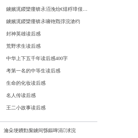
鐪嬪浘鍐欒瘽锛氶洦浼炲€熺粰璋佷…
鐪嬪浘鍐欒瘽锛氶噰铇戣弴浣滄枃
封神英雄读后感
荒野求生读后感
中华上下五千年读后感400字
考第一名的中等生读后感
生命的化妆读后感
名人传读后感
王二小故事读后感
瀹朵埂鐨勯緳鐪间綔鏂嘷涓浗浣