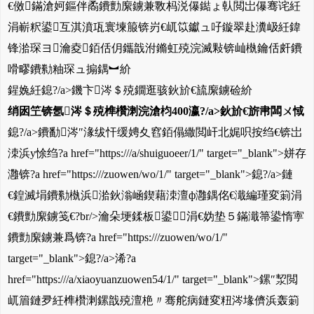
€傚鏋滄妸鏂伴矞鐨勯緳鐪兼斁杩涚儤鐑ょ倝閲岀儤骞诧紝
涓嶄粎鍙互淇濆瓨寰堜箙锛岃€屼笖钀ュ吇鏇翠赴瀵岋紝鍏
锋湁琛ヨ瀹夌銆佸仴鑴戠泭鏅虹殑浣滅敤锛屾槸鑰佸皯鐨
嗗疁鐨勬粙琛ュ搧鍝︼紒
鍟婏紝鎴?/a>鐖卞涔＄殑鐗逛骇鈥斺€旈緳鐪硷紒
绡囦笁锛氬涔＄殑榫欑溂浣滄枃400瀛?/a>鈥斺€旂帇闆ㄨ惐
鎴?/a>鐨勫涔″湪绂忓缓娉夊窞銆傝繖閲屽北娓呮按绉€锛岀
洓浜у悇绉?a href="https:///a/shuiguoeer/1/" target="_blank">姘存
灉锛?a href="https:///zuowen/wo/1/" target="_blank">鎴?/a>鏈
€鍠滅埍鐨勬槸浜湁鈥滃崡鍥藉洓澶ф灉鍝佲€濈編瑾変箣涓
€鐨勯緳鐪笺€?br/>瀹朵埂鍒板鍙涓€妫垫５鏋濈箒鍙惰寕
鐨勯緳鐪兼爲锛?a href="https:///zuowen/wo/1/"
target="_blank">鎴?/a>浠?a
href="https:///a/xiaoyuanzuowen54/1/" target="_blank">鏍″洯閲
屼篃鏈夛紝榫欑溂鏍戠殑澶栬〃骞舵病鏈変粈涔堟儕浜轰箣