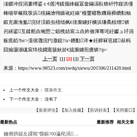
湴鎯冲挰涓婁竴鍙ｃ€傜洿鍒颁綘鍚冨畬鏋滆倝锛屽悙鍑洪偅
棰椾箤榛戝彂浜殑鏋滄牳鏃讹紝婊″槾鐢樼敎鐖藉彛鐨勬粙
鍛充粛浼氳浣犲洖鍛虫棤绌枫€傞緳鐪奸櫎浜嗛矞椋熷锛
岃繕鍙互鍒舵垚缃愬ご鎴栧姞宸ユ垚妗傚渾骞诧紝钀ュ吇涓
板瘜銆?br/>濡傛灉浣犳潵鎴?/a>鐨勫涔★紝鍗冧竾鍒敊杩
囧搧灏濇硥宸炵殑鐗逛骇鈥斺€旈緳鐪煎摝锛?/p>
上一页
[1]
[2]
[3]
下一页
来源：https://www.98523.com/zwdq/xiewu/201506/211420.html
上一个作文大全：
喷泉作文
下一个作文大全： 没有了
【
发表评论
】【
加入收藏
】【
告诉好友
】【
关闭窗口
】
最新热点
最新推荐
相关文章
鑰侀拱鎹夊皬楦′綔鏂?00瀛梍涓…