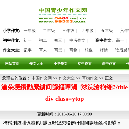
小学作文:
一年级
|
二年级
|
三年级
|
四年级
|
五年级
|
六年
初中作文:
初一
|
初二
|
初三
|
中考作文
|
高中作文:
高一
|
作文大全:
记事
|
写人
|
写景
|
写物
|
想像
|
抒情
|
读后感
网站首页
作文大全
小学作文
初中作文
高中作文
您现在的位置：
中国作文网
>>
作文大全
>>
写物作文
>> 正文
瀹朵埂鐨勯緳鐪间綔鏂嘷涓浗浣滄枃缃?/title
div class=ytop
更新时间：2015-06-26 17:00:00
榫欑溂鍖呭惈澶氱钀ュ吇鎴愬垎锛屽懗閬撳崄鍒嗗彲鍙ｃ