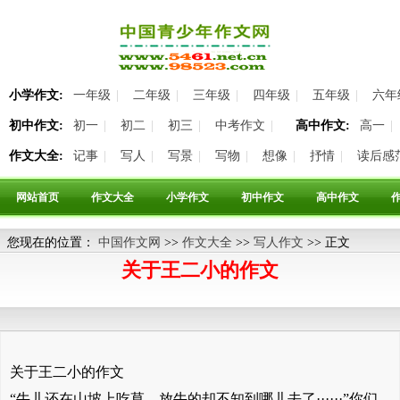
小学作文:
一年级
|
二年级
|
三年级
|
四年级
|
五年级
|
六年
初中作文:
初一
|
初二
|
初三
|
中考作文
|
高中作文:
高一
|
作文大全:
记事
|
写人
|
写景
|
写物
|
想像
|
抒情
|
读后感
网站首页
作文大全
小学作文
初中作文
高中作文
您现在的位置：
中国作文网
>>
作文大全
>>
写人作文
>> 正文
关于王二小的作文
关于王二小的作文
“牛儿还在山坡上吃草，放牛的却不知到哪儿去了······”你们