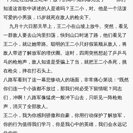
知道这首歌中讲述的人是谁吗？王二小，对。他是一个活泼
可爱的小男孩，15岁就死在敌人的枪尖下。
九月十六日那天早上，王二小在山坡上放牛。突然，看见
一群敌人要去山沟里扫荡，快到山口时迷了路，他们看见了
王二小，就让她带路。聪明的王二小只好假装顺从敌人，将
敌人带进了解放军的埋伏圈。这时，四周突然想起了乒乒乓
乓的枪炮声，敌人知道是受骗上了当，就把王二小杀死，挑
在枪尖，摔在打石头上。
八路军看到了这一幕悲惨动人的场面，非常痛心第说：“既然
你们连一个小孩都不放过，那我们何必受下留情呢？同志
们，冲啊！八路军像猛虎一般冲下山去，只听见一阵枪炮
声，消灭了全部敌人。
王二小，我为你感到骄傲和自豪，你用行动保护了解放军，
你的行为值得我们学习，你是我心中的英雄，我们会永远记