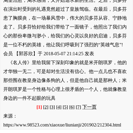
渴望治愈，渴求感情，又开始追求新的生活。之后，贝多芬
在演出时受到的礼遇竟然超过了皇族驾临。在最后，贝多芬
患了胸膜炎，在一场暴风雪中，伟大的贝多芬从容、宁静地
走了。贝多芬恰好给我们带给了一面镜子，他照出了我们内
心的那份卑微与渺小，给我们的心灵以良好的启迪，贝多芬
是一位不朽的英雄，他让我们呼吸到了强烈的“英雄气息”!
会员 【郭苏欣】于 2018-05-07 21:14:25 发表
《名人传》里给我留下深刻印象的就是米开朗琪罗，他的
才华独一无二，可是却对生活没有信心。他一点儿也不喜欢
那些围在教皇身边像条狗的人，但是他自己就是那种人；米
开朗琪罗是一个性格与心理上很矛盾的一个人，他就像教皇
身边的一件不起眼的玩具
[1]
[2]
[3]
[4]
[5]
[6]
[7]
下一页
来源：
https://www.98523.com/xiaoxue/liunianji/201902/212304.html