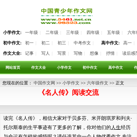
小学作文:
一年级
|
二年级
|
三年级
|
四年级
|
五年级
|
六年
初中作文:
初一
|
初二
|
初三
|
中考作文
|
高中作文:
高一
|
作文大全:
记事
|
写人
|
写景
|
写物
|
想像
|
抒情
|
读后感
网站首页
作文大全
小学作文
初中作文
高中作文
您现在的位置：
中国作文网
>>
小学作文
>>
六年级作文
>> 正文
《名人传》阅读交流
读完《名人传》，相信大家对于贝多芬、米开朗琪罗和列夫·
托尔斯泰的生平事迹有了更多的了解，你对他们的
人生
经历
与命运有怎样的感悟呢？请任选其中一个人物优秀作文 专注